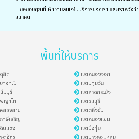
ขอขอบคุณที่ให้ความสนใจในบริการของเรา และเราหวังว่าจะ
อนาคต
พื้นที่ให้บริการ
ดุสิต
เขตหนองจอก
บางกะปิ
เขตปทุมวัน
มีนบุรี
เขตลาดกระบัง
ตพญาไท
เขตธนบุรี
ตคลองสาน
เขตตลิ่งชัน
ภาษีเจริญ
เขตหนองแขม
ดินแดง
เขตบึงกุ่ม
จตุจักร
เขตบางคอแหลม