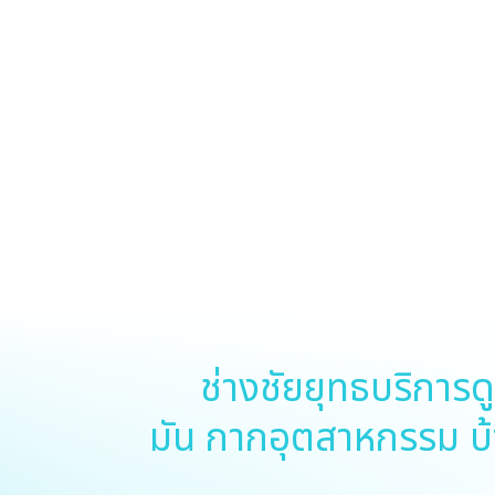
ช่างชัยยุทธบริการดูดส้
มัน​ กากอุตสาหกรรม​ บ้า