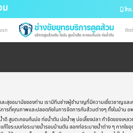
้วม
โทร.
าแรก
ติดต
ละสุขอนามัยของท่าน เรามีทีมช่างผู้ชำนาญที่มีความเชี่ยวชาญและ
ให้บริการที่คุณภาพและปลอดภัยในการจัดการกับส้วมต่างๆ ทั้งในบ้าน อพ
้ำดี​ สูบตะกอนก้นบ่อ​ ท่อน้ำตัน​ บ่อน้ำพุ​ บ่อเลี้ยงปลา​ กำจัด​ของเหลว
ียง​ แก้ไขระบบท่อระบายน้ำ​รอบบ้านตัน​ ลอกท่อระบายน้ำ​ต่าง​ ๆ​ กาก