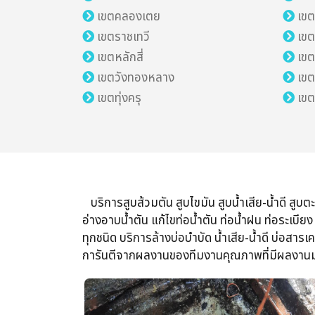
เขตคลองเตย
เข
เขตราชเทวี
เขต
เขตหลักสี่
เข
เขตวังทองหลาง
เข
เขตทุ่งครุ
เข
บริการสูบส้วมตัน​ สูบไขมัน สูบน้ำเสีย​-น้ำดี​ สูบตะ
อ่างอาบน้ำตัน​ แก้ไขท่อน้ำตัน​ ท่อน้ำฝน​ ท่อระเบ
ทุกชนิด​ บริการ​ล้างบ่อบำบัด น้ำเสีย​-น้ำดี​ บ่อสา
การันตี​จากผลงานของทีมงานคุณภาพ​ที่มีผลงานมาก