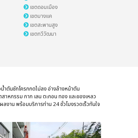
เขตดอนเมือง
เขตบางแค
เขตสะพานสูง
เขตทวีวัฒนา
อน้ำตันชักโครก​กดไม่ลง​ อ่างล้างหน้า​ตัน​
ใยอุตสาหกรรม​ กาก​ เลน​ ตะกอน​ ทอง​ และของเหลว
ผลงาน​ พร้อมบริการ​ท่าน​ 24​ ชั่วโมง​รวดเร็ว​ทันใจ