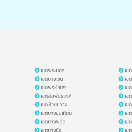
เขตพระนคร
เขต
เขตบางเขน
เขต
เขตพระโขนง
เขต
เขตสัมพันธวงศ์
เข
เขตห้วยขวาง
เข
เขตบางขุนเทียน
เขต
เขตบางพลัด
เขต
เขตบางซื่อ
เขต