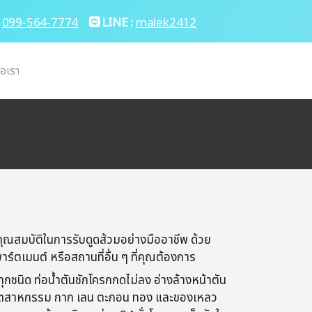
099-564-7774
LINE :
malek2412
่อเรา
คุณสมบัติในการรับดูดส้วมอย่างมืออาชีพ ด้วย
าร์ตเมนต์ หรือสถานที่อื่น ๆ ที่คุณต้องการ
ทุกชนิด​ ท่อน้ำตันชักโครก​กดไม่ลง​ อ่างล้างหน้า​ตัน​
ใยอุตสาหกรรม​ กาก​ เลน​ ตะกอน​ ทอง​ และของเหลว