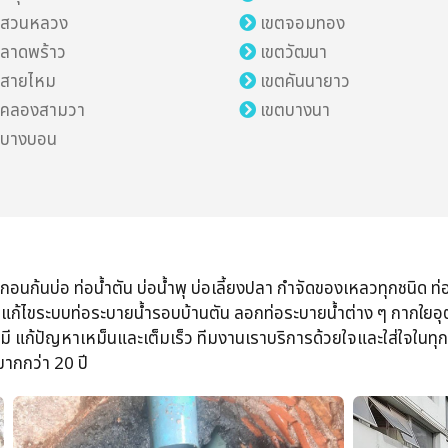
ตสวนหลวง
เขตจอมทอง
ลาดพร้าว
เขตวัฒนา
ตสายไหม
เขตคันนายาว
ตคลองสามวา
เขตบางนา
ตบางบอน
กอนก้นบ่อ​ ท่อน้ำตัน​ บ่อน้ำพุ​ บ่อเลี้ยงปลา​ กำจัด​ของเหลวทุกชนิด​ ท่
ียง​ แก้ไขระบบท่อระบายน้ำ​รอบบ้านตัน​ ลอกท่อระบายน้ำ​ต่าง​ ๆ​ กาก
รเคมี​ แก้ปัญหา​เหม็นและเต็มเร็ว​ ทีมงานเราบริการ​ด้วยใจและใส่ใจในทุก
กว่า​ 20​ ปี​