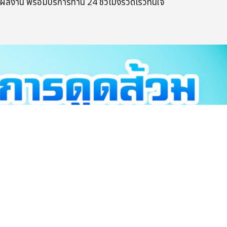
ผลงาน​ พร้อมบริการ​ท่าน​ 24​ ชั่วโมง​รวดเร็ว​ทันใจ