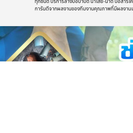
ทุกชนิด​ บริการ​ล้างบ่อบำบัด น้ำเสีย​-น้ำดี​ บ่อสา
การันตี​จากผลงานของทีมงานคุณภาพ​ที่มีผลงานมาก