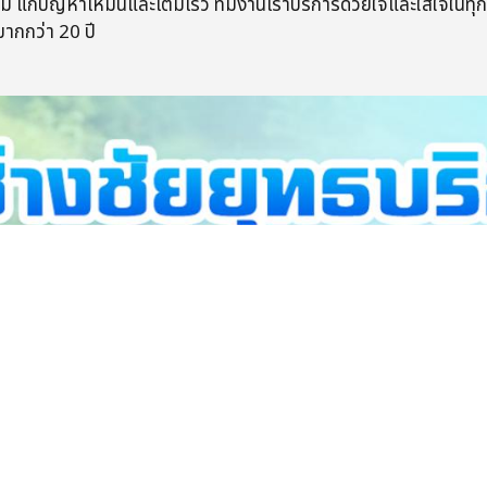
รเคมี​ แก้ปัญหา​เหม็นและเต็มเร็ว​ ทีมงานเราบริการ​ด้วยใจและใส่ใจในทุก
กว่า​ 20​ ปี​